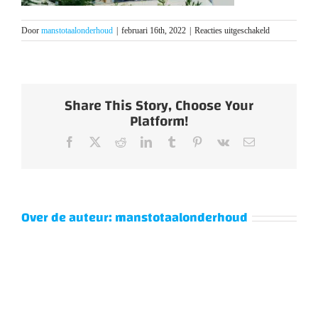
voor
Door
manstotaalonderhoud
|
februari 16th, 2022
|
Reacties uitgeschakeld
3_Multi-
V-
S
Share This Story, Choose Your
Platform!
Facebook
X
Reddit
LinkedIn
Tumblr
Pinterest
Vk
E-
mail
Over de auteur:
manstotaalonderhoud