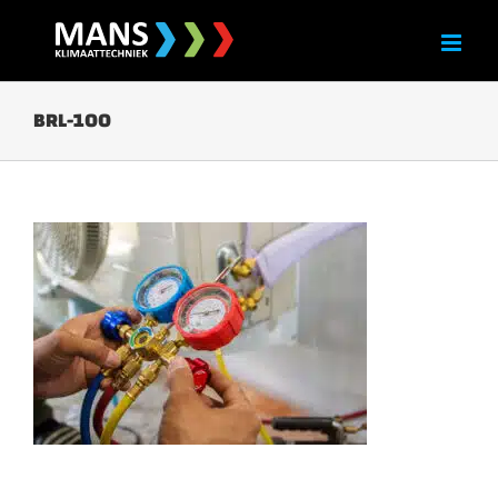
Skip
to
content
BRL-100