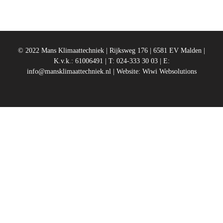
© 2022 Mans Klimaattechniek | Rijksweg 176 | 6581 EV Malden |
K.v.k.: 61006491 | T: 024-333 30 03 | E:
info@mansklimaattechniek.nl
| Website:
Wiwi Websolutions