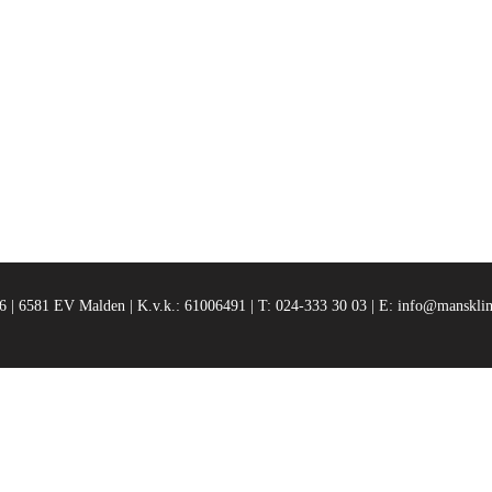
 | 6581 EV Malden | K.v.k.: 61006491 | T: 024-333 30 03 | E:
info@mansklim