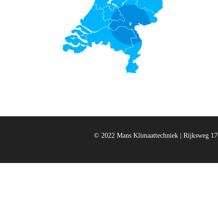
© 2022 Mans Klimaattechniek | Rijksweg 176